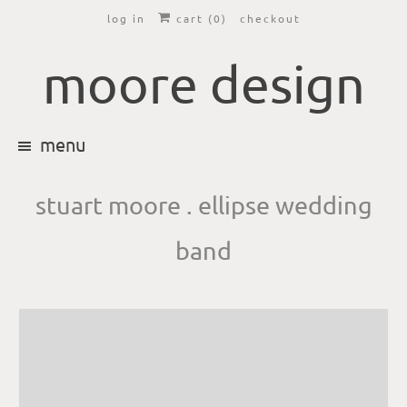
log in
cart (
0
)
checkout
moore design
menu
stuart moore . ellipse wedding
band